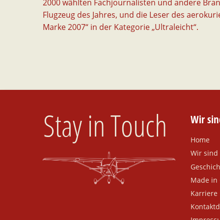
2000 wählten Fachjournalisten und andere Br
Flugzeug des Jahres, und die Leser des aerokuri
Marke 2007“ in der Kategorie „Ultraleicht“.
Stay in Touch
Wir si
Home
Wir sin
Geschich
Made in
Karriere
Kontaktd
Impress