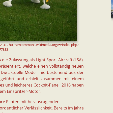
SA 3.0, https://commons.wikimedia.org/w/index.php?
77833
die Zulassung als Light Sport Aircraft (LSA).
äsentiert, welche einen vollständig neuen
 Die aktuelle Modelllinie bestehend aus der
geführt und erhielt zusammen mit einem
res und leichteres Cockpit-Panel. 2016 haben
nem Einspritzer-Motor.
re Piloten mit herausragenden
rdentlicher Verlässlichkeit. Bereits im Jahre