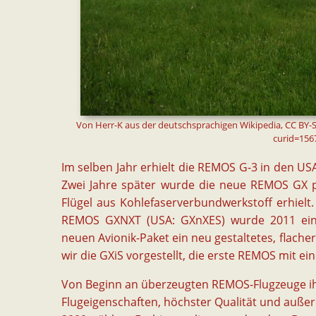
Von Herr-K aus der deutschsprachigen Wikipedia, CC BY-
curid=156
Im selben Jahr erhielt die REMOS G-3 in den USA 
Zwei Jahre später wurde die neue REMOS GX pr
Flügel aus Kohlefaserverbundwerkstoff erhielt.
REMOS GXNXT (USA: GXnXES) wurde 2011 ein
neuen Avionik-Paket ein neu gestaltetes, flache
wir die GXiS vorgestellt, die erste REMOS mit ei
Von Beginn an überzeugten REMOS-Flugzeuge ih
Flugeigenschaften, höchster Qualität und außero