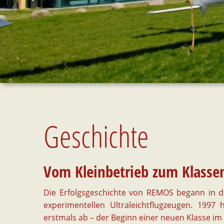
Geschichte
Vom Kleinbetrieb zum Klasse
Die Erfolgsgeschichte von REMOS begann in 
experimentellen Ultraleichtflugzeugen. 199
erstmals ab – der Beginn einer neuen Klasse im