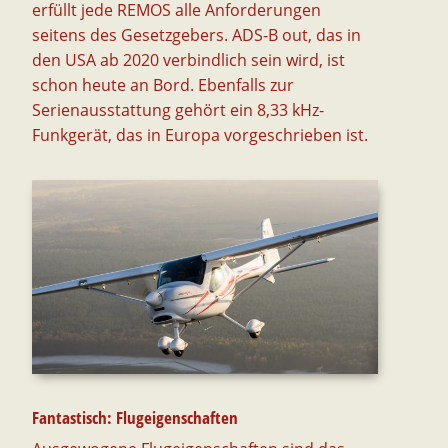
erfüllt jede REMOS alle Anforderungen
seitens des Gesetzgebers. ADS-B out, das in
den USA ab 2020 verbindlich sein wird, ist
schon heute an Bord. Ebenfalls zur
Serienausstattung gehört ein 8,33 kHz-
Funkgerät, das in Europa vorgeschrieben ist.
Fantastisch: Flugeigenschaften