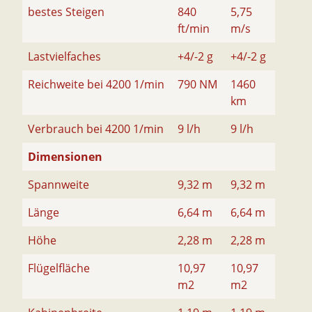
bestes Steigen
840
5,75
ft/min
m/s
Lastvielfaches
+4/-2 g
+4/-2 g
Reichweite bei 4200 1/min
790 NM
1460
km
Verbrauch bei 4200 1/min
9 l/h
9 l/h
Dimensionen
Spannweite
9,32 m
9,32 m
Länge
6,64 m
6,64 m
Höhe
2,28 m
2,28 m
Flügelfläche
10,97
10,97
m2
m2