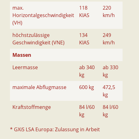
max.
118
220
Horizontalgeschwindigkeit
KIAS
km/h
(VH)
höchstzulässige
134
249
Geschwindigkeit (VNE)
KIAS
km/h
Massen
Leermasse
ab 340
ab 330
kg
kg
maximale Abflugmasse
600 kg
472,5
kg
Kraftstoffmenge
84 l/60
84 l/60
kg
kg
* GXiS LSA Europa: Zulassung in Arbeit