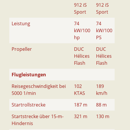
912 iS
912 iS
Sport
Sport
Leistung
74
74
kW/100
kW/100
hp
PS
Propeller
DUC
DUC
Hélices
Hélices
Flash
Flash
Flugleistungen
Reisegeschwindigkeit bei
102
189
5000 1/min
KTAS
km/h
Startrollstrecke
187 m
88 m
Startstrecke über 15-m-
321 m
130 m
Hindernis