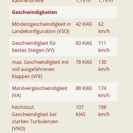
Kabinenbreite
1,19 m
1,19 m
Geschwindigkeiten
Mindestgeschwindigkeit in
42 KIAS
62
Landekonfiguration (VSO)
km/h
Geschwindigkeit für
60 KIAS
111
bestes Steigen (VY)
km/h
max. Geschwindigkeit mit
78 KIAS
130
voll ausgefahrenen
km/h
Klappen (VFE)
Manövergeschwindigkeit
88 KIAS
174
(VA)
km/h
höchstzul.
107
198
Geschwindigkeit bei
KIAS
km/h
starken Turbulenzen
(VNO)