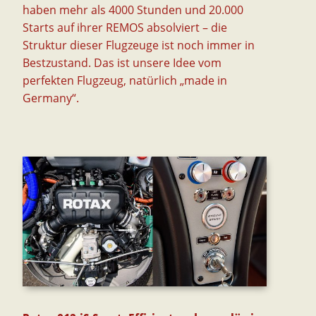
haben mehr als 4000 Stunden und 20.000
Starts auf ihrer REMOS absolviert – die
Struktur dieser Flugzeuge ist noch immer in
Bestzustand. Das ist unsere Idee vom
perfekten Flugzeug, natürlich „made in
Germany“.