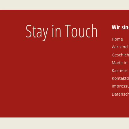
Stay in Touch
Wir si
Home
Wir sin
Geschich
Made in
Karriere
Kontaktd
Impress
Datensch
© Copyright 2026 by Stemme Production GmbH