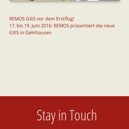
Beitrags-
REMOS GXiS vor dem Erstflug!
17. bis 19. Juni 2016: REMOS präsentiert die neue
Navigation
GXiS in Gelnhausen
Stay in Touch