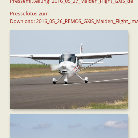
Pressemitteilung:
2016_05_27_Maiden_Flight_GXiS_de
Pressefotos zum
Download:
2016_05_26_REMOS_GXiS_Maiden_Flight_Im